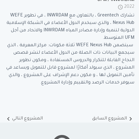
UFM / INWARDAM
schedule
2022
تشارك Greentech ، بالتعاون مع INWRDAM ، في تطوير WEFE
Nexus Hub ، والذي سيخدم الدول الأعضاء في الشبكة الإسلامية
الدولية لتنمية وإدارة مصادر المياه INWRDAM والاتحاد من أجل
UFM المتوسط.
سيتضمن WEFE Nexus Hub ثلاثة مكونات: مركز المعرفة ، الذي
سيجمع البيانات ذات الصلة من الدول الأعضاء لنشر قصص
النجاح القابلة للتكرار والدروس المستفادة ، ومكون تطوير
المشروع ، الذي سيولد أفكارًا لمشروع قابل للتمويل ويساعد في
تأمين التمويل لها ، و مكون دعم الإشراف على المشروع ، والذي
سيوفر خدمات الرصد والتقييم وإدارة المشروع.
keyboard_arrow_left
keyboard_arrow_right
المشروع السابق
المشروع التالي